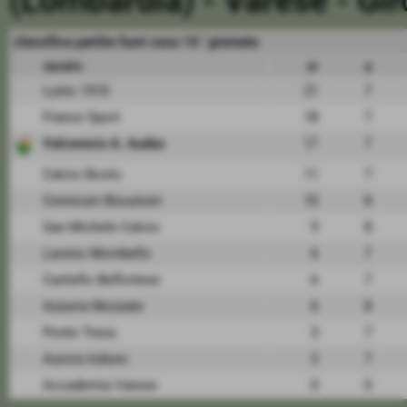
(Lombardia) - Varese - Gi
classifica partite fuori casa 16° giornata
squadra
pt
g
Luino 1910
21
7
France Sport
18
7
Valceresio A. Audax
17
7
Calcio Bosto
11
7
Ceresium Bisustum
10
8
San Michele Calcio
9
8
Laveno Mombello
6
7
Cantello Belfortese
6
7
Azzurra Mozzate
6
8
Ponte Tresa
3
7
Aurora Induno
3
7
Accademia Varese
0
0