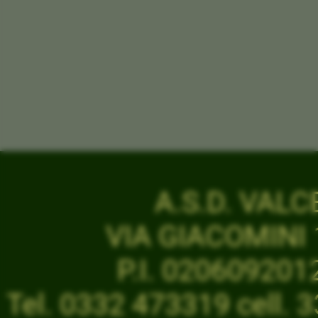
A.S.D. VAL
VIA GIACOMINI 1
P.I. 02060920
Tel. 0332 473319 cell.