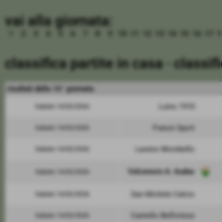
vai alla giornata:
1
2
3
4
5
6
7
8
9
10
11
12
13
14
15
16
17
1
classifica partite in casa
-
classif
risultati della 16° giornata
Luino 1910
Sabato 14/02/2026
France Sport
Sabato 14/02/2026
Laveno Mombello
Sabato 14/02/2026
Valceresio A. Audax
Sabato 14/02/2026
San Michele Calcio
Sabato 14/02/2026
Cantello Belfortese
Sabato 14/02/2026