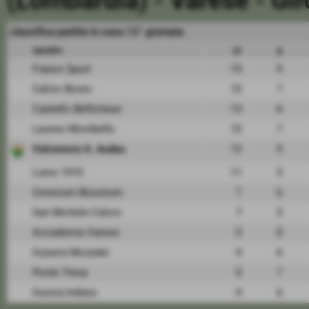
(Lombardia) - Varese - Gi
classifica partite in casa 13° giornata
squadra
pt
g
France Sport
15
5
Calcio Bosto
13
7
Cantello Belfortese
13
6
Laveno Mombello
13
7
Valceresio A. Audax
12
5
Luino 1910
11
5
Ceresium Bisustum
7
6
San Michele Calcio
7
5
Accademia Varese
0
0
Azzurra Mozzate
0
6
Ponte Tresa
0
7
Aurora Induno
0
6