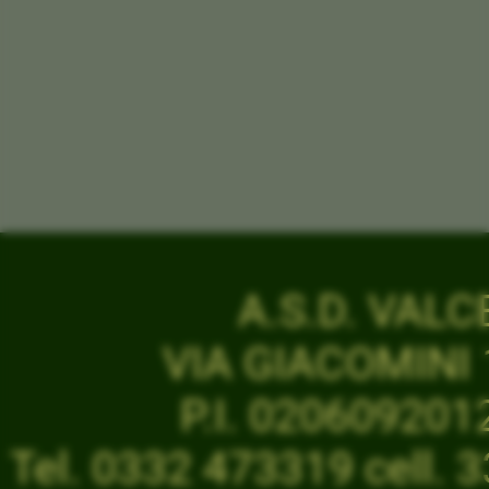
A.S.D. VAL
VIA GIACOMINI 1
P.I. 02060920
Tel. 0332 473319 cell.