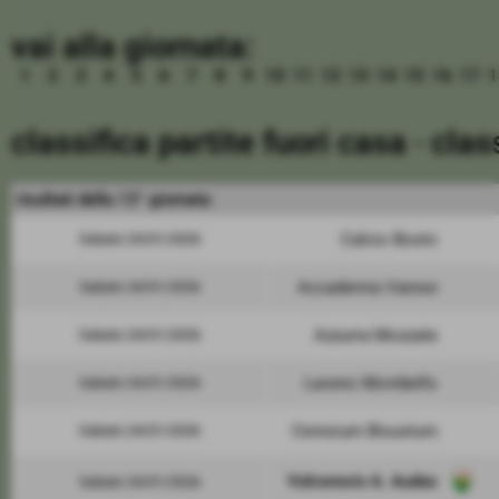
vai alla giornata:
1
2
3
4
5
6
7
8
9
10
11
12
13
14
15
16
17
1
classifica partite fuori casa
-
clas
risultati della 13° giornata
Calcio Bosto
Sabato 24/01/2026
Accademia Varese
Sabato 24/01/2026
Azzurra Mozzate
Sabato 24/01/2026
Laveno Mombello
Sabato 24/01/2026
Ceresium Bisustum
Sabato 24/01/2026
Valceresio A. Audax
Sabato 24/01/2026