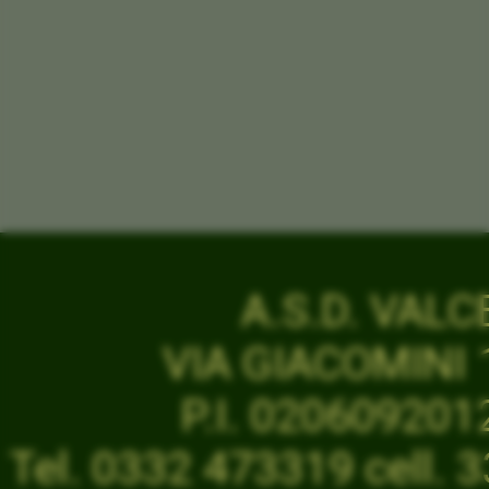
A.S.D. VAL
VIA GIACOMINI 1
P.I. 02060920
Tel. 0332 473319 cell.