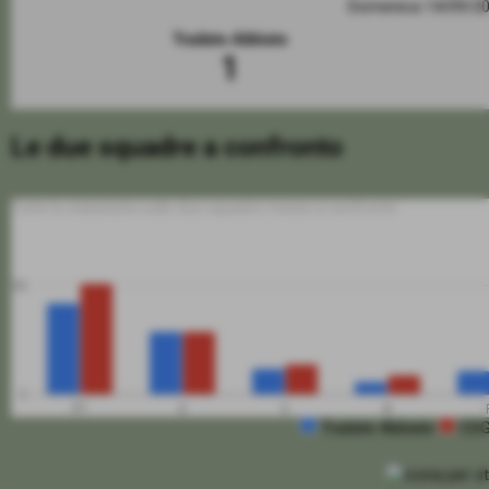
Domenica 14/09/2
Tradate Abbiate
1
Le due squadre a confronto
Tutte le statistiche sulle due squadre messe a confronto
50
0
PT
G
V
N
Tradate Abbiate
CDG