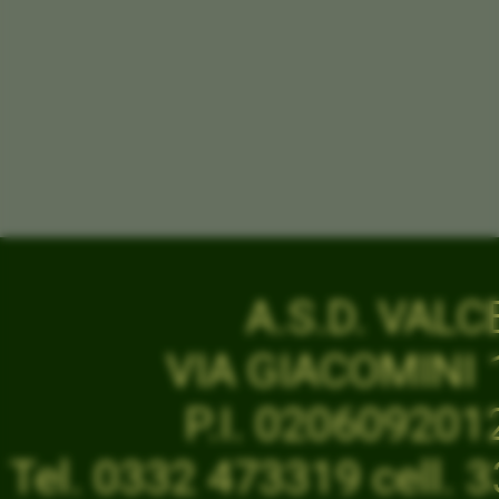
A.S.D. VAL
VIA GIACOMINI 1
P.I. 02060920
Tel. 0332 473319 cell.