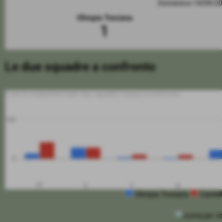
Domenica 14/09/2
Olimpia Tresiana
1
Le due squadre a confronto
Tutte le statistiche sulle due squadre messe a confronto
100
0
PT
G
V
N
Olimpia Tresiana
Cantel