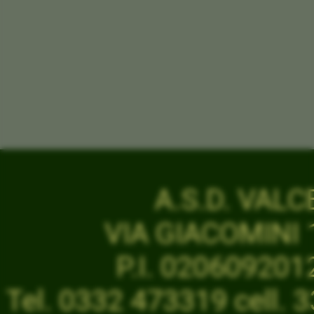
A.S.D. VAL
VIA GIACOMINI 1
P.I. 02060920
Tel. 0332 473319 cell.