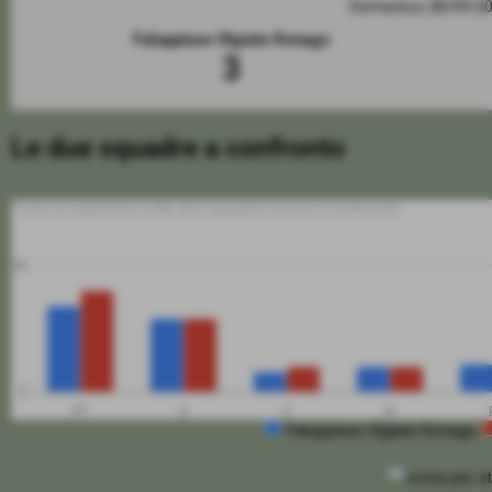
Domenica 28/09/2
Faloppiese Olgiate Ronago
3
Le due squadre a confronto
Tutte le statistiche sulle due squadre messe a confronto
50
0
PT
G
V
N
Faloppiese Olgiate Ronago