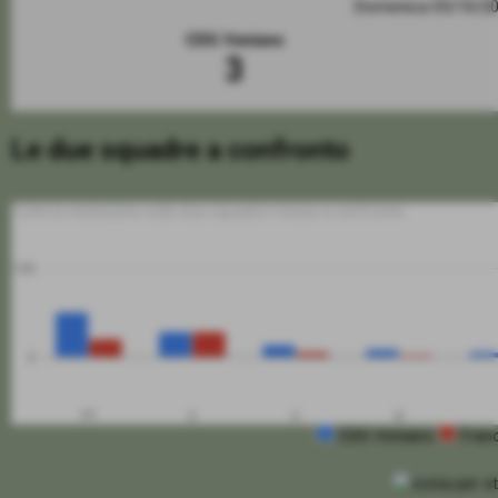
Domenica 05/10/2
CDG Veniano
3
Le due squadre a confronto
Tutte le statistiche sulle due squadre messe a confronto
100
0
PT
G
V
N
CDG Veniano
Fran