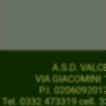
A.S.D. VAL
VIA GIACOMINI 1
P.I. 02060920
Tel. 0332 473319 cell.