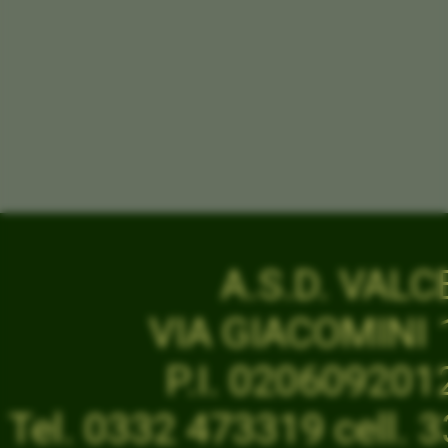
A.S.D. VAL
VIA GIACOMINI 1
P.I. 02060920
Tel. 0332 473319 cell.