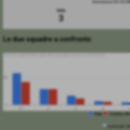
Domenica 05/10/2
Itala
3
Le due squadre a confronto
Tutte le statistiche sulle due squadre messe a confronto
50
0
PT
G
V
N
Itala
Tradate Ab