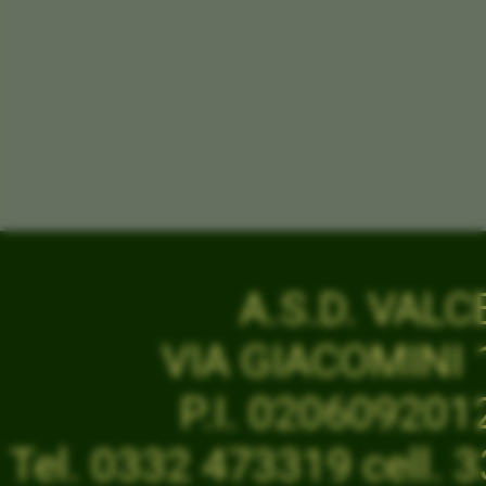
A.S.D. VAL
VIA GIACOMINI 1
P.I. 02060920
Tel. 0332 473319 cell.