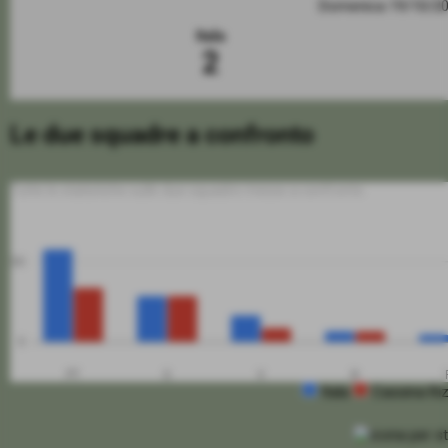
Domenica 19/10/2
Itala
2
Le due squadre a confronto
Tutte le statistiche sulle due squadre messe a confronto
50
0
PT
G
V
N
Itala
Cassina Riz