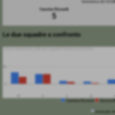
Domenica 26/10/2
Cassina Rizzardi
5
Le due squadre a confronto
Tutte le statistiche sulle due squadre messe a confronto
50
0
PT
G
V
N
Cassina Rizzardi
Aurora 