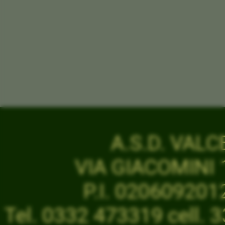
A.S.D. VAL
VIA GIACOMINI 1
P.I. 02060920
Tel. 0332 473319 cell.