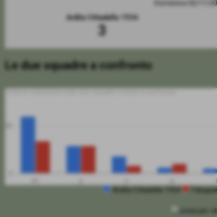
Domenica 02/11/2
Ardita Cittadella 1934
3
Le due squadre a confronto
Tutte le statistiche sulle due squadre messe a confronto
50
0
PT
G
V
N
Ardita Cittadella 1934
Faloppi