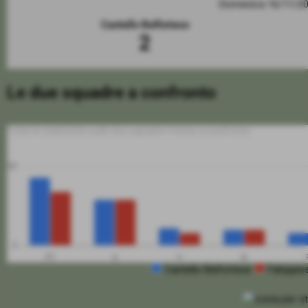
Domenica 16/11/2
Cantello Belfortese
2
Le due squadre a confronto
Tutte le statistiche sulle due squadre messe a confronto
50
0
PT
G
V
N
Cantello Belfortese
Faloppie