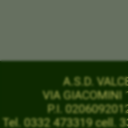
A.S.D. VAL
VIA GIACOMINI 1
P.I. 02060920
Tel. 0332 473319 cell.