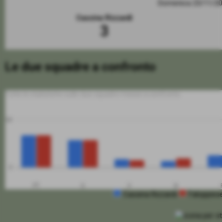
Domenica 23/11/2
Cassina Rizzardi
3
Le due squadre a confronto
Tutte le statistiche sulle due squadre messe a confronto
50
0
PT
G
V
N
Cassina Rizzardi
Faloppies