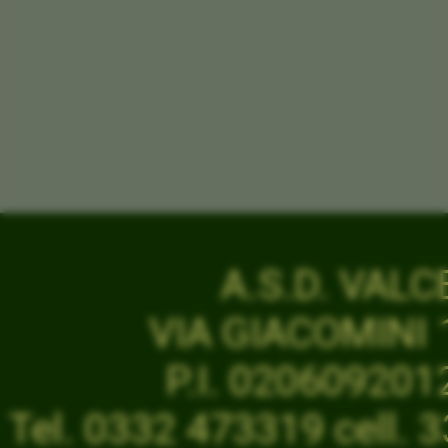
A.S.D. VAL
VIA GIACOMINI 1
P.I. 02060920
Tel. 0332 473319 cell.