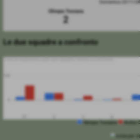
Domenica 23/11/2
Olimpia Tresiana
2
Le due squadre a confronto
Tutte le statistiche sulle due squadre messe a confronto
100
0
PT
G
V
N
Olimpia Tresiana
Ardita C