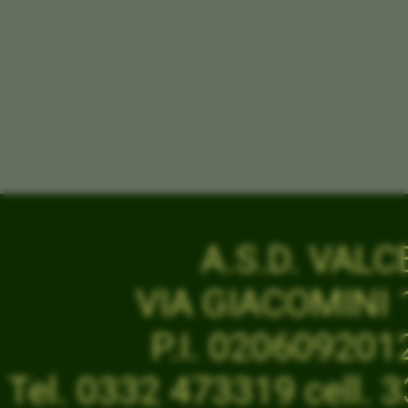
A.S.D. VAL
VIA GIACOMINI 1
P.I. 02060920
Tel. 0332 473319 cell.