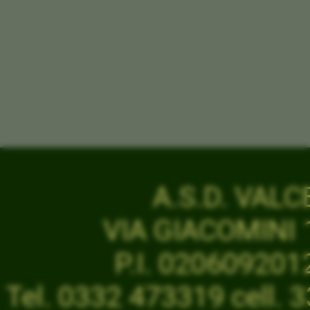
A.S.D. VAL
VIA GIACOMINI 1
P.I. 02060920
Tel. 0332 473319 cell.