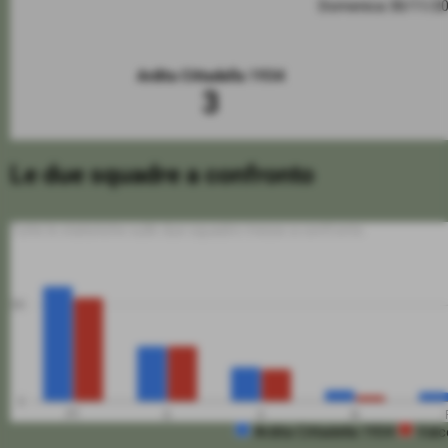
Domenica 30/11/2
Ardita Cittadella 1934
3
Le due squadre a confronto
Tutte le statistiche sulle due squadre messe a confronto
50
0
PT
G
V
N
Ardita Cittadella 1934
Valc