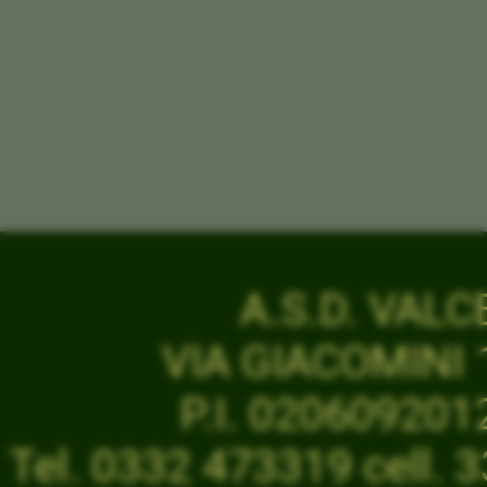
A.S.D. VAL
VIA GIACOMINI 1
P.I. 02060920
Tel. 0332 473319 cell.