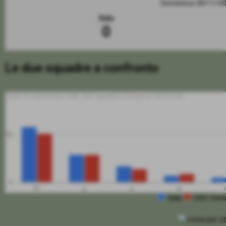
Domenica 30/11/2
Itala
0
Le due squadre a confronto
Tutte le statistiche sulle due squadre messe a confronto
50
0
PT
G
V
N
Itala
CDG Veni