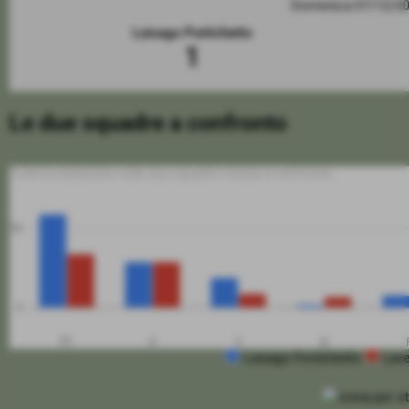
Domenica 07/12/2
Luisago Portichetto
1
Le due squadre a confronto
Tutte le statistiche sulle due squadre messe a confronto
50
0
PT
G
V
N
Luisago Portichetto
Lav