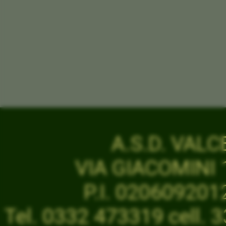
A.S.D. VAL
VIA GIACOMINI 1
P.I. 02060920
Tel. 0332 473319 cell.