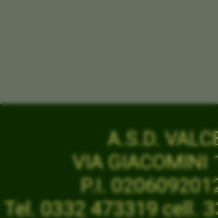
A.S.D. VAL
VIA GIACOMINI 1
P.I. 02060920
Tel. 0332 473319 cell.