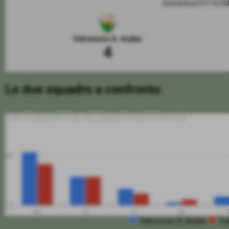
Domenica 07/12/2
Valceresio A. Audax
4
Le due squadre a confronto
Tutte le statistiche sulle due squadre messe a confronto
50
0
PT
G
V
N
Valceresio A. Audax
Tra