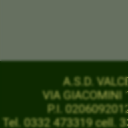
A.S.D. VAL
VIA GIACOMINI 1
P.I. 02060920
Tel. 0332 473319 cell.