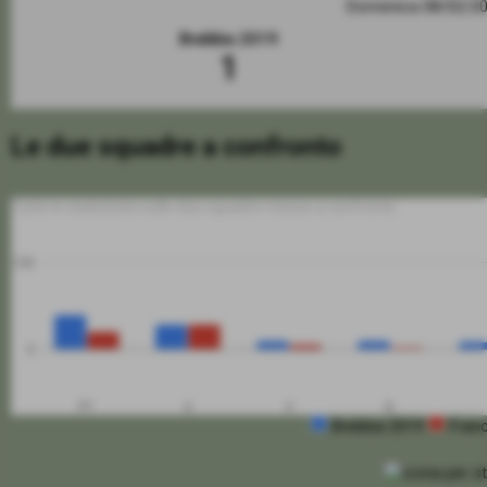
Domenica 08/02/2
Brebbia 2019
1
Le due squadre a confronto
Tutte le statistiche sulle due squadre messe a confronto
100
0
PT
G
V
N
Brebbia 2019
Fran