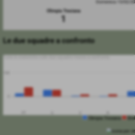
Domenica 15/02/2
Olimpia Tresiana
1
Le due squadre a confronto
Tutte le statistiche sulle due squadre messe a confronto
100
0
PT
G
V
N
Olimpia Tresiana
Bre