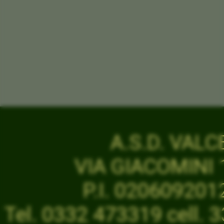
A.S.D. VAL
VIA GIACOMINI 1
P.I. 02060920
Tel. 0332 473319 cell.