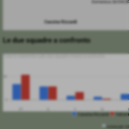
Domenica 26/04/2
Cassina Rizzardi
Le due squadre a confronto
Tutte le statistiche sulle due squadre messe a confronto
50
0
PT
G
V
N
Cassina Rizzardi
Valcer