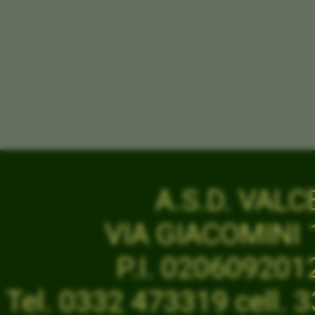
A.S.D. VAL
VIA GIACOMINI 1
P.I. 02060920
Tel. 0332 473319 cell.