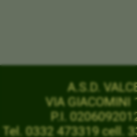
A.S.D. VAL
VIA GIACOMINI 1
P.I. 02060920
Tel. 0332 473319 cell.