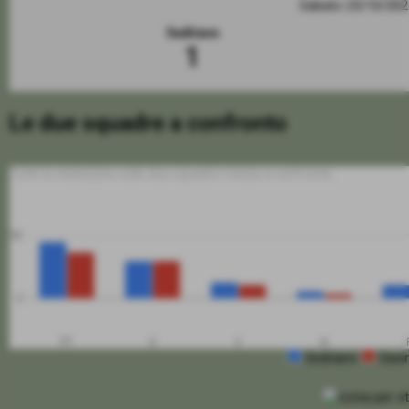
Sabato 25/10/20
Sedriano
1
Le due squadre a confronto
Tutte le statistiche sulle due squadre messe a confronto
50
0
PT
G
V
N
Sedriano
Gavi