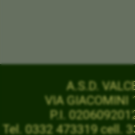
A.S.D. VAL
VIA GIACOMINI 1
P.I. 02060920
Tel. 0332 473319 cell.