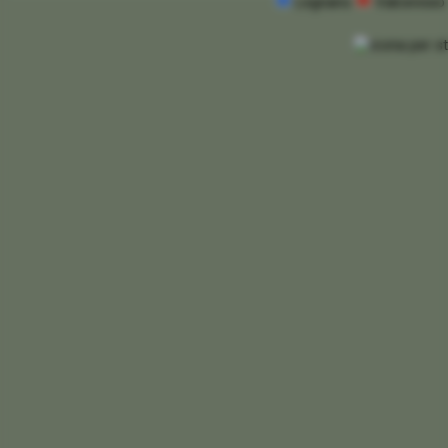
Legnano
Valceresio