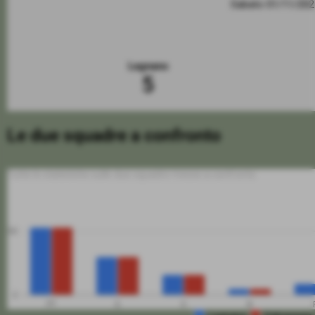
Sabato 01/11/20
Legnano
5
Le due squadre a confronto
Tutte le statistiche sulle due squadre messe a confronto
50
0
PT
G
V
N