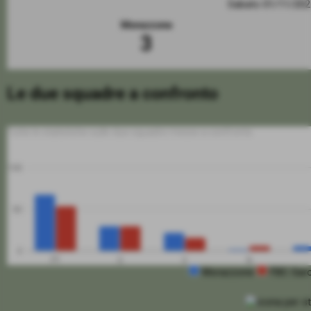
Sabato 01/11/20
Morazzone
3
Le due squadre a confronto
Tutte le statistiche sulle due squadre messe a confronto
100
50
0
PT
G
V
N
Morazzone
FBC Sar