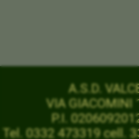
A.S.D. VAL
VIA GIACOMINI 1
P.I. 02060920
Tel. 0332 473319 cell.