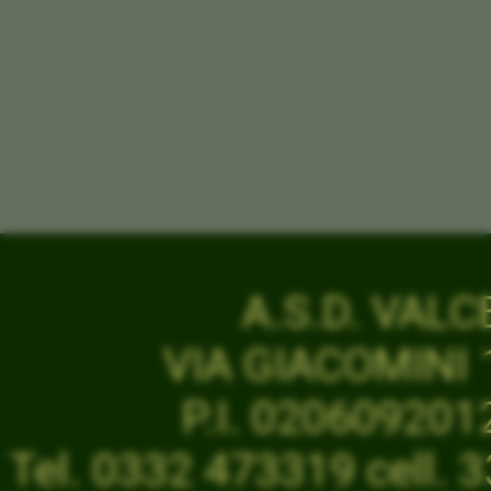
A.S.D. VAL
VIA GIACOMINI 1
P.I. 02060920
Tel. 0332 473319 cell.