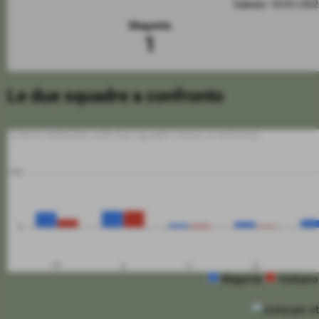
Sabato 10/01/20
Magenta
1
Le due squadre a confronto
Tutte le statistiche sulle due squadre messe a confronto
100
0
PT
G
V
N
Magenta
Verbano