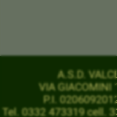
A.S.D. VAL
VIA GIACOMINI 1
P.I. 02060920
Tel. 0332 473319 cell.