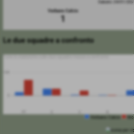
Sabato 24/01/20
Verbano Calcio
1
Le due squadre a confronto
Tutte le statistiche sulle due squadre messe a confronto
100
0
PT
G
V
N
Verbano Calcio
Mo