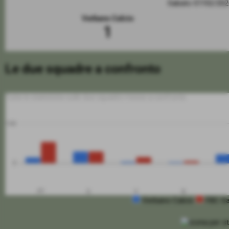
Sabato 07/02/20
Verbano Calcio
1
Le due squadre a confronto
Tutte le statistiche sulle due squadre messe a confronto
100
0
PT
G
V
N
Verbano Calcio
FBC S