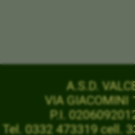
A.S.D. VAL
VIA GIACOMINI 1
P.I. 02060920
Tel. 0332 473319 cell.