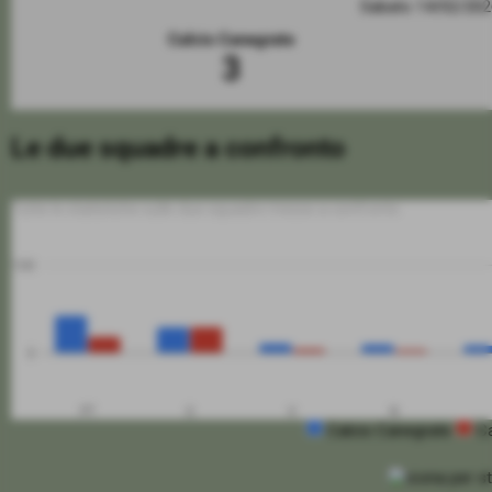
Sabato 14/02/20
Calcio Canegrate
3
Le due squadre a confronto
Tutte le statistiche sulle due squadre messe a confronto
100
0
PT
G
V
N
Calcio Canegrate
C