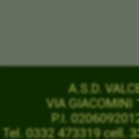
A.S.D. VAL
VIA GIACOMINI 1
P.I. 02060920
Tel. 0332 473319 cell.