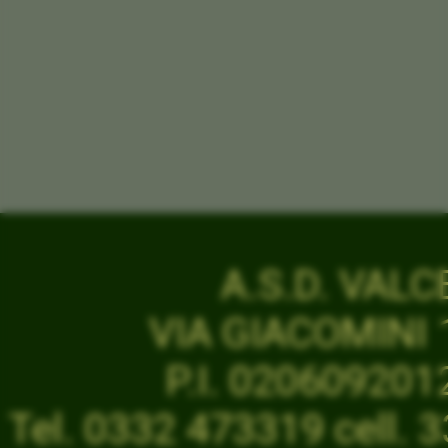
A.S.D. VAL
VIA GIACOMINI 1
P.I. 02060920
Tel. 0332 473319 cell.