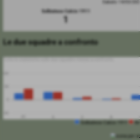
Sabato 14/03/20
Solbiatese Calcio 1911
1
Le due squadre a confronto
Tutte le statistiche sulle due squadre messe a confronto
100
50
0
-50
PT
G
V
N
Solbiatese Calcio 1911
Ar