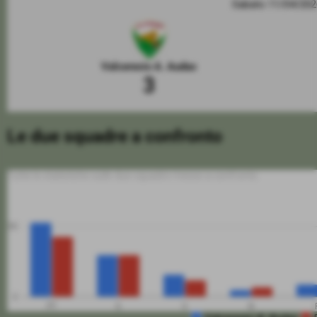
Sabato 11/04/20
Valceresio A. Audax
3
Le due squadre a confronto
Tutte le statistiche sulle due squadre messe a confronto
50
0
PT
G
V
N