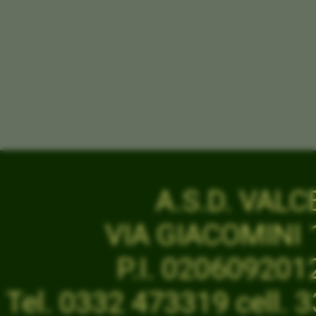
A.S.D. VAL
VIA GIACOMINI 1
P.I. 02060920
Tel. 0332 473319 cell.