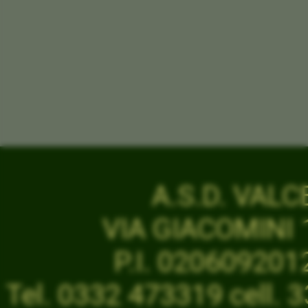
A.S.D. VAL
VIA GIACOMINI 1
P.I. 02060920
Tel. 0332 473319 cell.