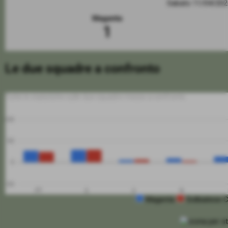
Sabato 11/04/20
Magenta
1
Le due squadre a confronto
Tutte le statistiche sulle due squadre messe a confronto
100
50
0
-50
PT
G
V
N
Magenta
Solbiatese 