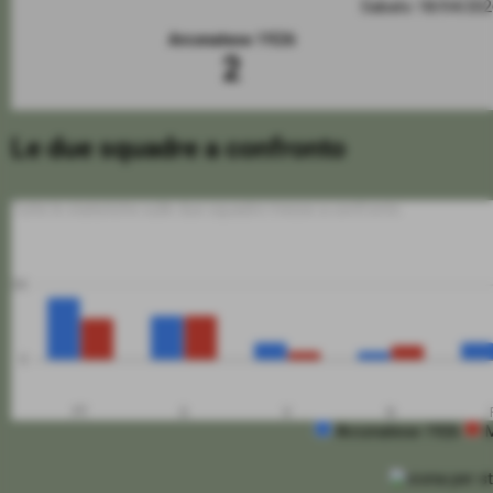
Sabato 18/04/20
Arconatese 1926
2
Le due squadre a confronto
Tutte le statistiche sulle due squadre messe a confronto
50
0
PT
G
V
N
Arconatese 1926