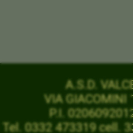
A.S.D. VAL
VIA GIACOMINI 1
P.I. 02060920
Tel. 0332 473319 cell.