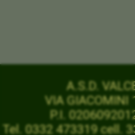
A.S.D. VAL
VIA GIACOMINI 1
P.I. 02060920
Tel. 0332 473319 cell.