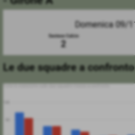
- Girone A
Domenica 09/1
Sestese Calcio
2
Le due squadre a confronto
Tutte le statistiche sulle due squadre messe a confronto
100
50