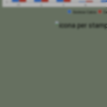
0
PT
G
V
N
Sestese Calcio
C