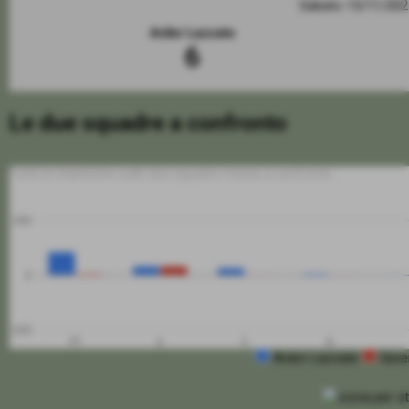
Sabato 15/11/20
Ardor Lazzate
6
Le due squadre a confronto
Tutte le statistiche sulle due squadre messe a confronto
200
0
-200
PT
G
V
N
Ardor Lazzate
Ger