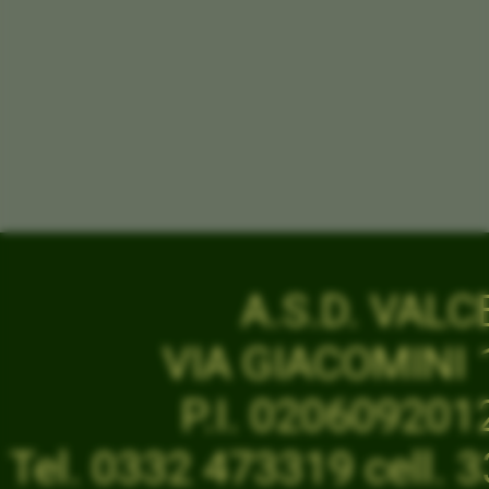
A.S.D. VAL
VIA GIACOMINI 1
P.I. 02060920
Tel. 0332 473319 cell.