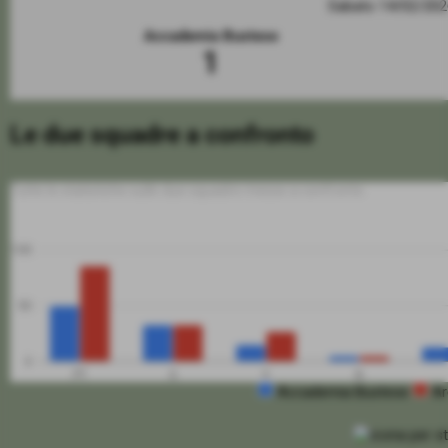
Sabato 14/02/20
Accademia Bustese
1
Le due squadre a confronto
Tutte le statistiche sulle due squadre messe a confronto
100
50
0
PT
G
V
N
Accademia Bustese
Ar