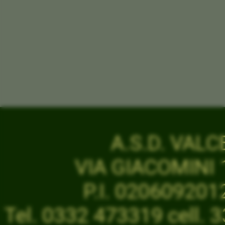
A.S.D. VAL
VIA GIACOMINI 1
P.I. 02060920
Tel. 0332 473319 cell.