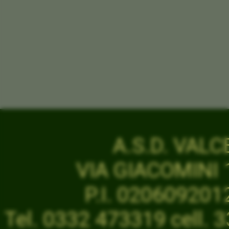
A.S.D. VAL
VIA GIACOMINI 1
P.I. 02060920
Tel. 0332 473319 cell.