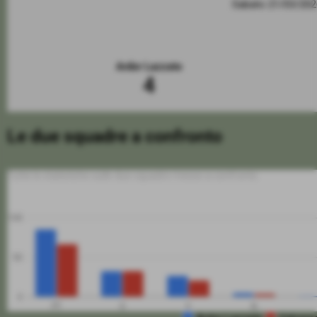
Sabato 21/03/20
Ardor Lazzate
4
Le due squadre a confronto
Tutte le statistiche sulle due squadre messe a confronto
100
50
0
PT
G
V
N