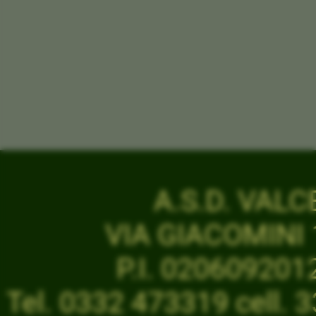
A.S.D. VAL
VIA GIACOMINI 1
P.I. 02060920
Tel. 0332 473319 cell.