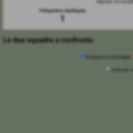
Martedì 14/10/20
Polisportiva Sant'Agata
1
Le due squadre a confronto
Polisportiva Sant'Agata