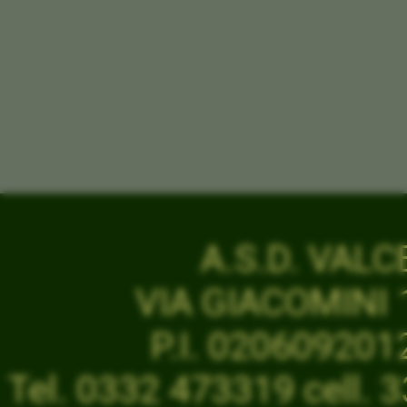
A.S.D. VAL
VIA GIACOMINI 1
P.I. 02060920
Tel. 0332 473319 cell.