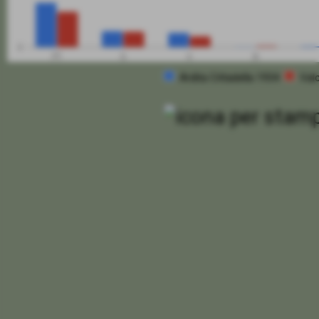
0
PT
G
V
N
Ardita Cittadella 1934
Val