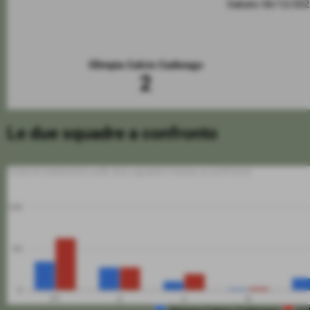
Sabato 06/12/20
Olimpia Calcio Cadorago
2
Le due squadre a confronto
Tutte le statistiche sulle due squadre messe a confronto
100
50
0
PT
G
V
N