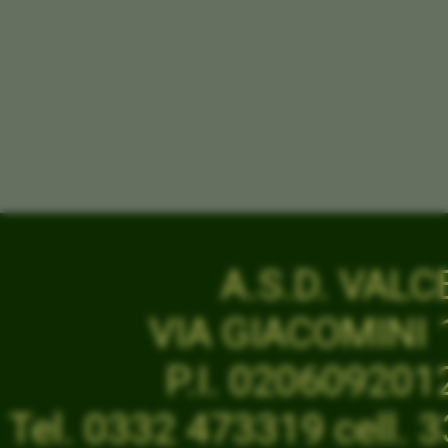
A.S.D. VAL
VIA GIACOMINI 1
P.I. 02060920
Tel. 0332 473319 cell.