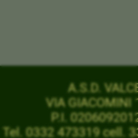
A.S.D. VAL
VIA GIACOMINI 1
P.I. 02060920
Tel. 0332 473319 cell.