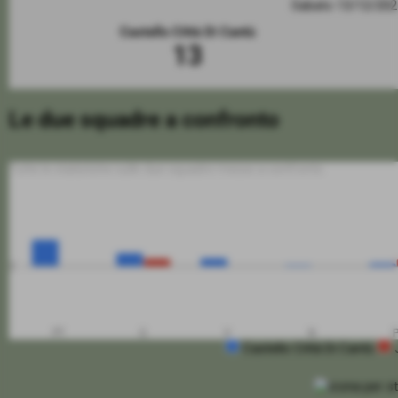
Sabato 13/12/20
Castello Città Di Cantù
13
Le due squadre a confronto
Tutte le statistiche sulle due squadre messe a confronto
0
PT
G
V
N
Castello Città Di Cantù