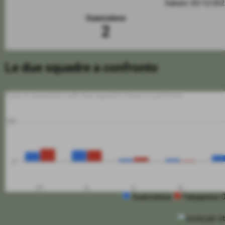
Sabato 20/12/20
Guanzatese
2
Le due squadre a confronto
Tutte le statistiche sulle due squadre messe a confronto
100
0
PT
G
V
N
Guanzatese
Faloppiese 