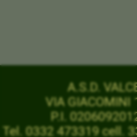
A.S.D. VAL
VIA GIACOMINI 1
P.I. 02060920
Tel. 0332 473319 cell.