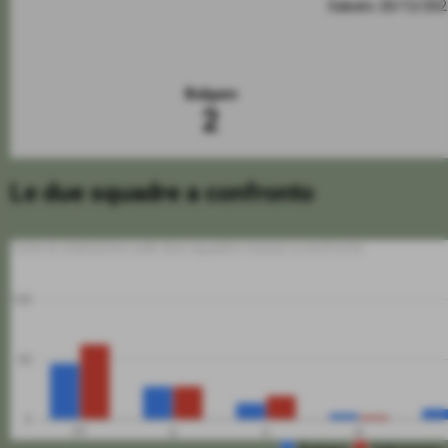
Sabato 20/12/20
Bulgaro
2
Le due squadre a confronto
Tutte le statistiche sulle due squadre messe a confronto
100
50
0
PT
G
V
N