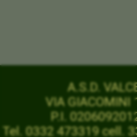
A.S.D. VAL
VIA GIACOMINI 1
P.I. 02060920
Tel. 0332 473319 cell.