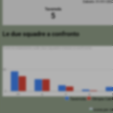
Sabato 31/01/20
Tavernola
5
Le due squadre a confronto
Tutte le statistiche sulle due squadre messe a confronto
50
0
PT
G
V
N
Tavernola
Olimpia Cal