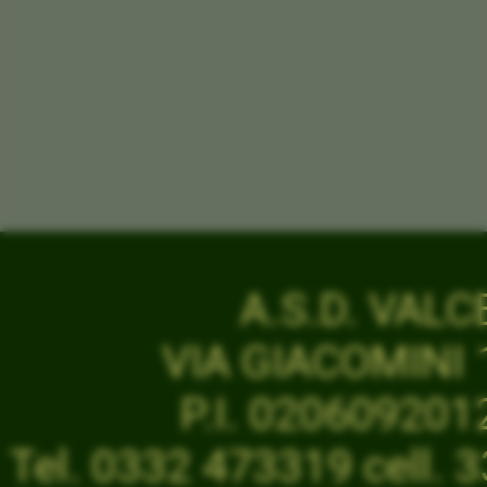
A.S.D. VAL
VIA GIACOMINI 1
P.I. 02060920
Tel. 0332 473319 cell.