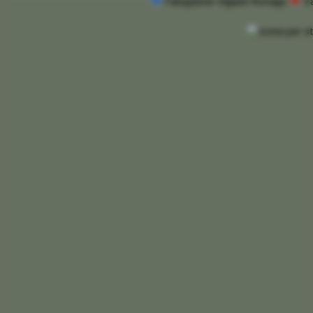
Faloppiese Olgiate Ronago
V