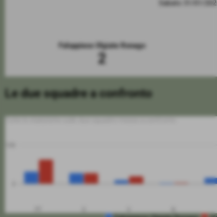
Sabato 31/01/20
Faloppiese Olgiate Ronago
2
Le due squadre a confronto
Tutte le statistiche sulle due squadre messe a confronto
100
0
PT
G
V
N