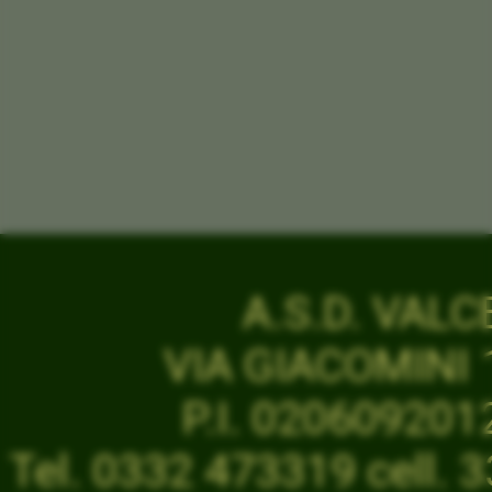
A.S.D. VAL
VIA GIACOMINI 1
P.I. 02060920
Tel. 0332 473319 cell.