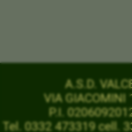
A.S.D. VAL
VIA GIACOMINI 1
P.I. 02060920
Tel. 0332 473319 cell.