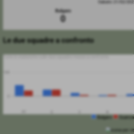
Sabato 21/02/20
Bulgaro
0
Le due squadre a confronto
Tutte le statistiche sulle due squadre messe a confronto
100
0
PT
G
V
N
Bulgaro
Guanza