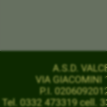
A.S.D. VAL
VIA GIACOMINI 1
P.I. 02060920
Tel. 0332 473319 cell.