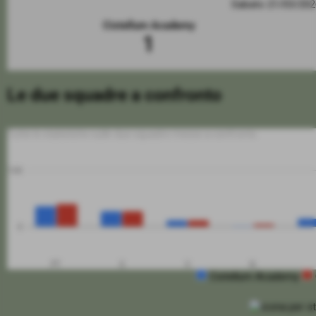
Sabato 21/03/20
Cistellum Academy
1
Le due squadre a confronto
Tutte le statistiche sulle due squadre messe a confronto
100
0
PT
G
V
N
Cistellum Academy