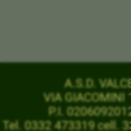
A.S.D. VAL
VIA GIACOMINI 1
P.I. 02060920
Tel. 0332 473319 cell.