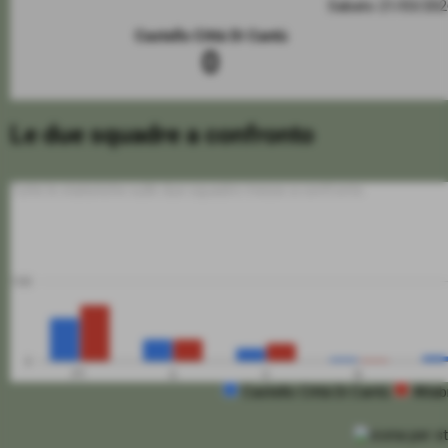
Sabato 21/03/20
Castello Città Di Cantù
0
Le due squadre a confronto
Tutte le statistiche sulle due squadre messe a confronto
100
0
PT
G
V
N
Castello Città Di Cantù
Altab