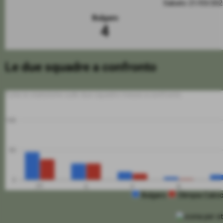
Sabato 21/03/20
Bulgaro
4
Le due squadre a confronto
Tutte le statistiche sulle due squadre messe a confronto
100
50
0
PT
G
V
N
Bulgaro
Olimpia Calc