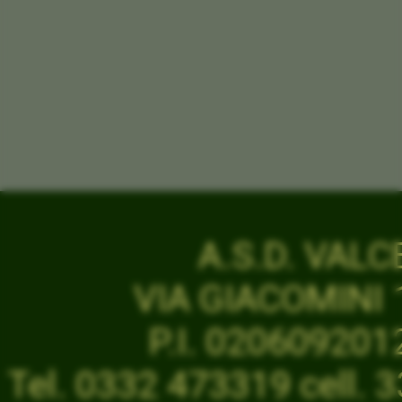
A.S.D. VAL
VIA GIACOMINI 1
P.I. 02060920
Tel. 0332 473319 cell.