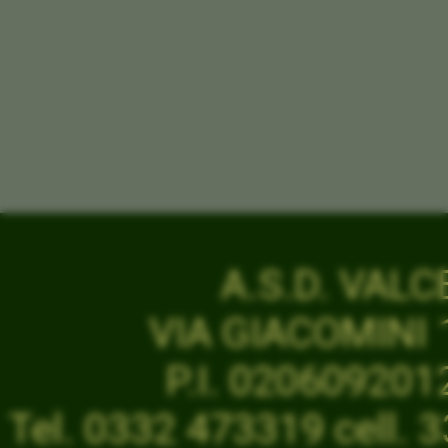
A.S.D. VAL
VIA GIACOMINI 1
P.I. 02060920
Tel. 0332 473319 cell.