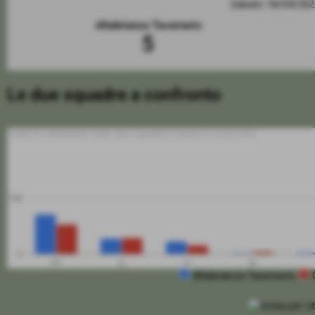
Sabato 18/04/20
Altabrianza Tavernerio
5
Le due squadre a confronto
Tutte le statistiche sulle due squadre messe a confronto
100
0
PT
G
V
N
Altabrianza Tavernerio