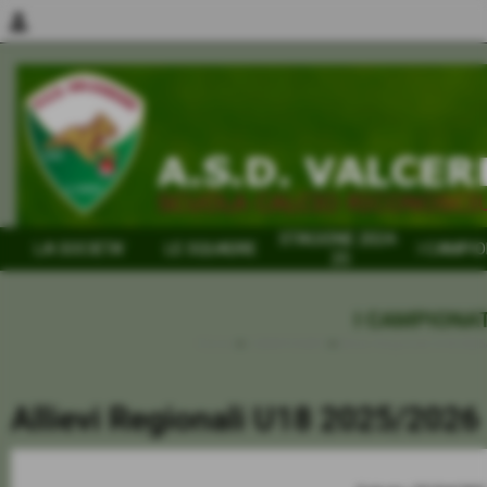
person
STAGIONE 2024-
LA SOCIETA´
LE SQUADRE
I CAMPIO
25
I CAMPIONAT
Home
>
I CAMPIONATI
>
Allievi Regionali U18 202
Allievi Regionali U18 2025/2026