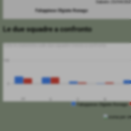
Sabato 25/04/20
Faloppiese Olgiate Ronago
Le due squadre a confronto
Tutte le statistiche sulle due squadre messe a confronto
100
0
PT
G
V
N
Faloppiese Olgiate Ronago