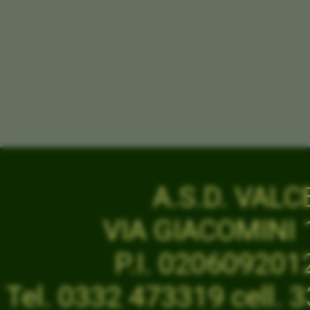
A.S.D. VAL
VIA GIACOMINI 1
P.I. 02060920
Tel. 0332 473319 cell.