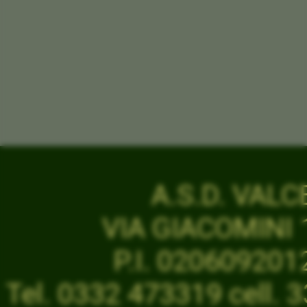
A.S.D. VAL
VIA GIACOMINI 1
P.I. 02060920
Tel. 0332 473319 cell.