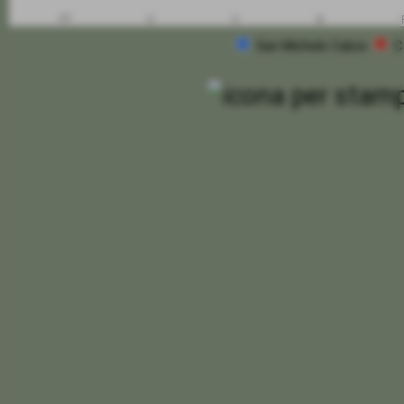
PT
G
V
N
San Michele Calcio
C