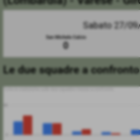
(Lombardia) - Varese - Gi
Sabato 27/09
San Michele Calcio
0
Le due squadre a confronto
Tutte le statistiche sulle due squadre messe a confronto
50
0